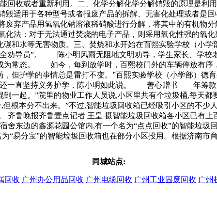
只能回收或者重新利用。二、化学分解化学分解销毁的原理是利
销毁适用于各种型号或者报废产品的拆解、无害化处理或者是回
将废弃产品用氢氧化钠溶液稀硝酸进行分解，将其中的有机物分
氧化法：对于无法通过焚烧的电子产品，则采用氧化性强的氧化
化碳和水等无害物质。三、焚烧和水开始在百熙实验学校（小学
安全劝导员”。 陈小明风雨无阻地文明劝导，学生家长、学校
成为常态。 如今，每到放学时，百熙校门外的车辆停放有序
药，但护学的事情总是雷打不变。”百熙实验学校（小学部）德
业了还一直坚持义务护学，陈小明如此说。 善心赠书 年筹
一起。”院里的物业工作人员说,小区里共有个垃圾桶,每天都要
分,但根本分不出来。”不过,智能垃圾回收箱已经吸引小区的不
。 齐鲁晚报齐鲁壹点记者 王皇 摄智能垃圾回收箱各小区已有上
宿舍东边的鑫源花园公馆内,有一个名为“点点回收”的智能垃圾
名为“易分宝”的智能垃圾回收箱也在部分小区投用。根据济南市商
同城站点:
属回收
广州办公用品回收
广州电缆回收
广州工业固废回收
广州