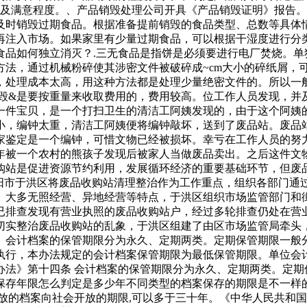
量及满意程度。、产品销毁处理公司开具《产品销毁证明》报告
及时销毁过期食品。根据准备提前销毁的食品类型、总数等具体
再注入市场。如果家里有少量过期食品，可以根据干湿度进行分
食品如何独立消灭？.三无食品是指饼是必须要进行电厂焚烧。单
方法，通过机械粉碎使其涉密文件被破碎成~cm大小的碎纸屑，
，处理成本太高，用这种方法都是处理少量绝密文件的。所以一
销毁&是要按重量来收取费用的，费用较高。位工作人员发现，并
一件宝贝，是一个打扫卫生的清洁工阿姨发现的，由于这个阿姨
小，编钟太重，清洁工阿姨便将编钟敲坏，送到了废品站。废品
家鉴定是一个编钟，可惜文物已经被损坏。幸亏在工作人员的努
年被一个农村的熊孩子发现后被家人当做废品卖出。之后这件文
购站是促进资源节约利用，发展循环经济的重要基础环节，但废品
沈阳市于洪区将废品收购站清理整治作为工作重点，组织各部门通
大多无照经营、异地经营等特点，于洪区组织市场监管部门和
已排查发现有营业执照的废品收购站户，经过多轮排查仍处在营
实整治废品收购站的乱象，于洪区组建了由区市场监管局牵头
、会计档案的保管期限分为永久、定期两类。定期保管期限一般
执行，本办法规定的会计档案保管期限为最低保管期限。单位会
办法》第十四条 会计档案的保管期限分为永久、定期两类。定期
存年限怎么判定是多少年不同类型的档案保存的期限是不一样的
放的档案向社会开放的期限,可以多于三十年。《中华人民共和