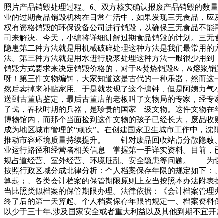
照片产品销毁处理过程。6、双方核实确认报废产品销毁的数
业的过期食品销毁机构在日常生活中，如果发现三无食品，应
权有资格销毁的环保设备公司进行销毁，以确保三无食品不能
司来解决。今天，小编将详细讲解过期食品销毁的计划。三无
隐患第二种方法就是用机械破碎处理这种方法是我们最常用的
法。第三种方法就是用水进行脱浆处理这种方法一般很少用到
销毁方式要求来决定销毁价格的，对于&焚烧销毁&，&熔浆
呀！第三件文物编钟，大家知道这是古代的一种乐器，然而这
然后卖掉来补贴家用。于是就发现了这个编钟，但是阿姨力气
送到古董店鉴定，最后古董店的老板叫了文物局的专家，经专
子戈，春秋时期的兵器，是珍贵的国家一级文物。这件文物在
博物馆内，而那个当面捡到这件文物的孩子已经长大，废品收
成为地区城市管理的“顽疾”。在创建国家卫生城市工作中，
推动市容环境质量持续提升。 针对废品回收站点分散隐蔽、
业运行路径和经营者相关信息，掌握第一手详实资料。目前，
规占道经营、室外经营、环境脏乱、安全隐患等问题。 为切
按照行政区域分成北律分析：个人档案保存年限的规定如下：
算起；、各类会计档案的保管期限原则上应当按照本办法附表
当比照类似档案的保管期限办理。法律依据：《会计档案管理
终了后的第一天算起。个人档案保存年限的规定一、档案资料保
以少于三十年,涉及国家安全或者重大利益以及其他到期不宜开