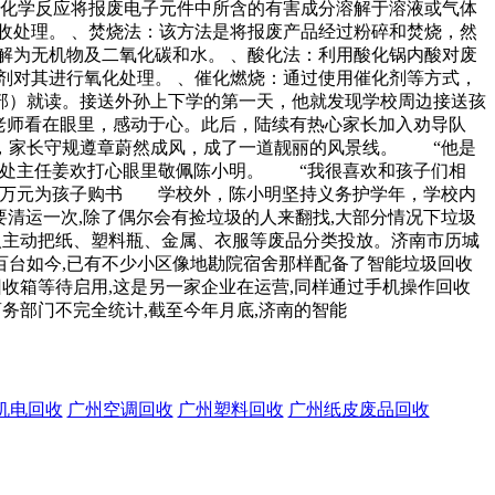
用化学反应将报废电子元件中所含的有害成分溶解于溶液或气体
收处理。 、焚烧法：该方法是将报废产品经过粉碎和焚烧，然
解为无机物及二氧化碳和水。 、酸化法：利用酸化锅内酸对废
剂对其进行氧化处理。 、催化燃烧：通过使用催化剂等方式，
部）就读。接送外孙上下学的第一天，他就发现学校周边接送孩
老师看在眼里，感动于心。此后，陆续有热心家长加入劝导队
，家长守规遵章蔚然成风，成了一道靓丽的风景线。 “他是
育处主任姜欢打心眼里敬佩陈小明。 “我很喜欢和孩子们相
款万元为孩子购书 学校外，陈小明坚持义务护学年，学校内
清运一次,除了偶尔会有捡垃圾的人来翻找,大部分情况下垃圾
少人主动把纸、塑料瓶、金属、衣服等废品分类投放。济南市历城
百台如今,已有不少小区像地勘院宿舍那样配备了智能垃圾回收
回收箱等待启用,这是另一家企业在运营,同样通过手机操作回收
务部门不完全统计,截至今年月底,济南的智能
机电回收
广州空调回收
广州塑料回收
广州纸皮废品回收