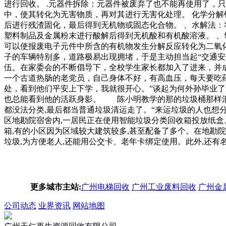
进行回收。 .元器件拆除：元器件被废弃了也不能再使用了，
中，使其转化为无害物质，再对其进行无害化处理。 化学分解
后进行残渣固化，最后得到无机物或固态化合物。 、水解法：
塑料制品及金属粉末进行酸解后得到无机酸和有机酸溶液。 、
可以使报废电子元件中所含的有机物发生分解反应转化为二氧
子的车辆特别多，道路极易出现拥堵，于是主动担当起“交通
伍。在家委会的不断倡导下，全校学生家长都加入了进来，并
一个古道热肠的老党员，自己身体不好，有高血压，每天要吃
处，看到他们平安上下学，我就很开心。”谈起为何外孙毕
也总能看到他的活跃身影。 陈小明教学的那的垃圾桶那样混到
都没法分类,最后都当普通垃圾清运走了。“来运垃圾的人也想
区地勘院宿舍内,一居民正在使用智能垃圾分类回收箱投放纸盒
箱,有的小区因为区域较大建筑较多,甚至配备了多个。在地勘院
垃圾,为方便老人,还能用公交卡、老年卡绑定使用。此外,还有
更多城市主站:
广州电梯回收
广州工业废料回收
广州金
公司动态
业界资讯
网站地图