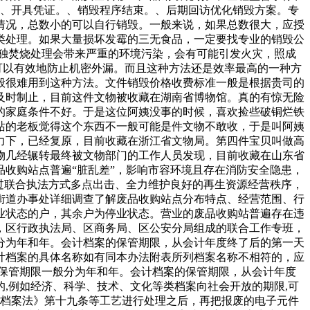
。、开具凭证。、销毁程序结束。、后期回访优化销毁方案。专
情况，总数小的可以自行销毁。一般来说，如果总数很大，应授
类处理。如果大量损坏发霉的三无食品，一定要找专业的销毁公
独焚烧处理会带来严重的环境污染，会有可能引发火灾，照成
可以有效地防止机密外漏。而且这种方法还是效率最高的一种方
般很难用到这种方法。文件销毁价格收费标准一般是根据贵司的
及时制止，目前这件文物被收藏在湖南省博物馆。真的有惊无险
的家庭条件不好。于是这位阿姨没事的时候，喜欢捡些破铜烂铁
站的老板觉得这个东西不一般可能是件文物不敢收，于是叫阿姨
力下，已经复原，目前收藏在浙江省文物局。第四件宝贝叫做高
物几经辗转最终被文物部门的工作人员发现，目前收藏在山东省
收购站点普遍“脏乱差”，影响市容环境且存在消防安全隐患，
过联合执法方式多点出击、全力维护良好的再生资源经营秩序，
街道办事处详细调查了解废品收购站点分布特点、经营范围、行
业状态的户，其余户为停业状态。营业的废品收购站普遍存在违
，区行政执法局、区商务局、区公安分局组成的联合工作专班，
分为年和年。会计档案的保管期限，从会计年度终了后的第一天
计档案的具体名称如有同本办法附表所列档案名称不相符的，应
保管期限一般分为年和年。会计档案的保管期限，从会计年度
,例如经济、科学、技术、文化等类档案向社会开放的期限,可
国档案法》第十九条等工艺进行处理之后，再把报废的电子元件