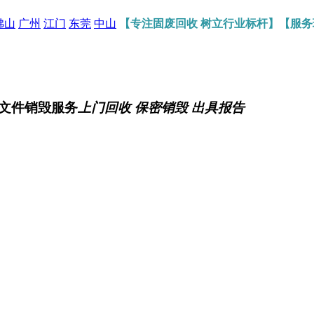
佛山
广州
江门
东莞
中山
【专注固废回收 树立行业标杆】【服
文件销毁服务
上门回收 保密销毁 出具报告