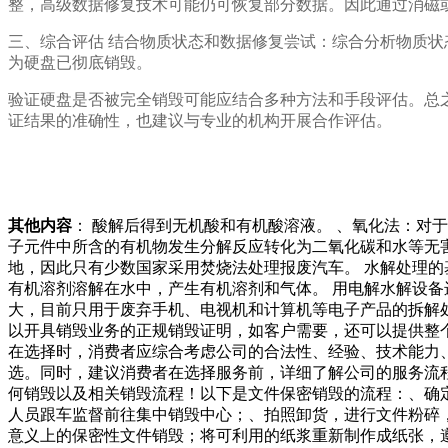
整，高级数据修复技术可能仍可恢复部分数据。因此通过消磁
三、综合评估 结合物质状态和数据修复尝试：综合分析物质
为硬盘已彻底销毁。
验证硬盘是否被完全销毁可能应结合多种方法和手段评估。总
证结果的准确性，也建议与专业的机构开展合作评估。
其他内容
： 酸解后得到无机酸和有机酸溶液。 、氧化法：对
子元件中所含的有机物发生分解反应转化为二氧化碳和水等无
地，因此只有少数国家采用焚烧法处理报废汽车。 水解处理的
有机溶剂溶解在水中，产生有机溶剂和气体。 用电解水解设备
大，目前只用于废弃手机、电视机和计算机等电子产品的拆解
以开具销毁业务的正规销毁证明，如客户需要，还可以提供整
在选择时，消费者应综合考虑公司的合法性、经验、技术能力
选。同时，建议消费者在选择服务前，详细了解公司的服务流
何销毁以及相关销毁流程！以下是文件保密销毁的流程：、确
人员跟车监督前往集中销毁中心；、拍照卸货，进行文件粉碎
意义上的保密性文件销毁；将可利用的纸浆重新制作成纸张，遵