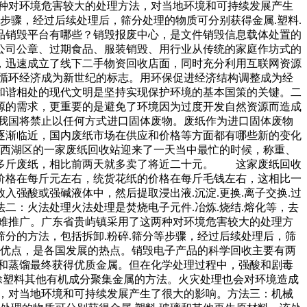
种对环境危害较大的处理方法，对当地环境和可持续发展产生
步骤，经过后续处理后，筛分处理的物质可分别获得金属.塑料.
品销毁平台有哪些？销毁报废中心，是文件销毁信息载体处置的
公司公章、过期食品、服装销毁、用行业从传统的家庭作坊式的
，迅速成立了线下二手物资回收店面，同时充分利用互联网资源
循环经济成为新世纪的标志。用环保促进经济结构调整成为经
和谐相处的现代文明是坚持实现保护环境的基本国策的关键。二
源的需求，更重要的是避免了环境因为过度开发自然资源而造成
我国将禁止以任何方式进口固体废物。废纸作为进口固体废物
逐渐临近，国内废纸市场在供应和价格等方面都有哪些新的变化
湖区的一家废纸回收站迎来了一天当中最忙的时候，称重、
百多斤废纸，相比前两天就多卖了将近二十元。 这家废纸回收
价格在每斤元左右，统货花纸的价格在每斤毛钱左右，这相比一
强酸或强碱液体中，然后提取浸出液.沉淀.更换.离子交换.过
：火法处理火法处理是焚烧电子元件.冶炼.烧结.熔化等，去
难推广。广东省贵屿镇采用了这两种对环境危害较大的处理方
分的方法，包括拆卸.粉碎.筛分等步骤，经过后续处理后，筛
等优点，是各国发展的热点。销毁电子产品的科学回收主要有两
滤和蒸馏最终获得优质金属。但在化学处理过程中，强酸和剧毒
除塑料其他有机成分聚集金属的方法。火灾处理也会对环境造成
，对当地环境和可持续发展产生了很大的影响。方法三：机械