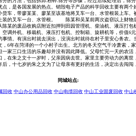
分的方法，包括拆卸.粉碎.筛分等步骤，经过后续处理后，筛分
优点，是各国发展的热点。销毁电子产品的科学回收主要有两个好
货车，带廖某某、廖某至该基地将叉车一台、水管根装上车。
上装的叉车一台、水管根。 陈某和吴某前两次盗窃以上财物
从陈某的废品收购店附近扣押到田园管理机、柴油机、液压打
、空调外机、移栽机、液压打包机、控制箱、旋耕机等，价值6元
的事情。有演出时就去演出，没演出时就待在村子里安心务农。
文，6年在菏泽的一个小村子出生。北方的冬天空气干冷萧索，
但一家三口生活的乐趣却并没有因此降低。父母忙完一天的农活
口，在朱之文十一岁时，父亲因病去世。家里主要劳动力的离世
年后，十七岁的朱之文为了让母亲有更好的生活，决定出去闯闯
同城站点:
属回收
中山办公用品回收
中山电缆回收
中山工业固废回收
中山