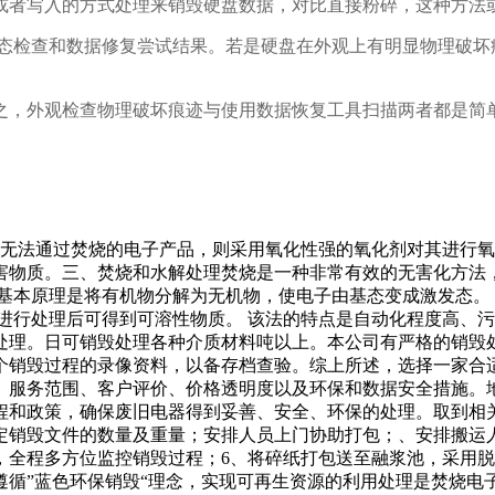
或者写入的方式处理来销毁硬盘数据，对比直接粉碎，这种方法
状态检查和数据修复尝试结果。若是硬盘在外观上有明显物理破坏
之，外观检查物理破坏痕迹与使用数据恢复工具扫描两者都是简
于无法通过焚烧的电子产品，则采用氧化性强的氧化剂对其进行
害物质。三、焚烧和水解处理焚烧是一种非常有效的无害化方法
基本原理是将有机物分解为无机物，使电子由基态变成激发态。 
进行处理后可得到可溶性物质。 该法的特点是自动化程度高、
处理。日可销毁处理各种介质材料吨以上。本公司有严格的销毁
个销毁过程的录像资料，以备存档查验。综上所述，选择一家合
、服务范围、客户评价、价格透明度以及环保和数据安全措施。
程和政策，确保废旧电器得到妥善、安全、环保的处理。取到相
定销毁文件的数量及重量；安排人员上门协助打包；、安排搬运
，全程多方位监控销毁过程；6、将碎纸打包送至融浆池，采用
循”蓝色环保销毁“理念，实现可再生资源的利用处理是焚烧电子