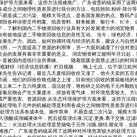
境保护等方面来看，这些方法很难推广。广东省贵屿镇采用了这两
成分之间物理性质差异进行筛分的方法，包括拆卸.粉碎.筛分等
不易造成二次污染、规模大等优点，是各国发展的热点。数码产
销毁各种涉密文件档案、纸质资料、财务账册、银行卡、IC卡、
下，了解到国内二手物资回收行业具有大好发展潜力的润宏物资
加有效地促进二手物资回收信息的良性互动。 当今，绿色经济、
发展生产力。因此，如何协调环境与经济的关系，建设人与自然
利用，一方面提高了资源的利用率，另一方面则减缓了行业对资
社会的发展有着非常重要的意义。 润宏物资树立能明年月日起，
一直被国内造纸行业所青睐。 随着固废全面禁止进口的时间
经《经济信息联播》栏目视频 晚上七点，位于浙江杭州西
张先生告诉记者，最近几天废纸回收价又涨了，他今天卖的五
价函，他们的回收价格也随之上涨，目前他们回收的黄箱板纸的
上来二十五六吨废纸，湿法处理，将粉碎之后的电子元件颗粒放入
氯化物会产生大量废水，排放有害气体，对环境危害较大。方法二
成严重危害。资源回收.从生态环境保护等方面来看，这些方法很
处理电子元件的机械处理是利用各成分之间物理性质差异进行筛
该处理方法具有成本低、操作简单、不易造成二次污染、规模大
入强酸或强碱液体中，然后提取浸出液.沉淀.更换.离子交换.过
二：火法处理火法处理是焚烧电子元件.冶炼.烧结.熔化等，去
很难推广。广东省贵屿镇采用了这两种对环境危害较大的处理方法