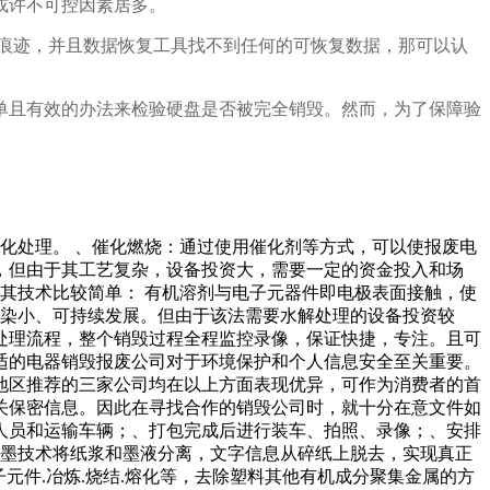
或许不可控因素居多。
痕迹，并且数据恢复工具找不到任何的可恢复数据，那可以认
单且有效的办法来检验硬盘是否被完全销毁。然而，为了保障验
氧化处理。 、催化燃烧：通过使用催化剂等方式，可以使报废电
，但由于其工艺复杂，设备投资大，需要一定的资金投入和场
其技术比较简单： 有机溶剂与电子元器件即电极表面接触，使
污染小、可持续发展。但由于该法需要水解处理的设备投资较
处理流程，整个销毁过程全程监控录像，保证快捷，专注。且可
适的电器销毁报废公司对于环境保护和个人信息安全至关重要。
地区推荐的三家公司均在以上方面表现优异，可作为消费者的首
关保密信息。因此在寻找合作的销毁公司时，就十分在意文件如
人员和运输车辆；、打包完成后进行装车、拍照、录像；、安排
脱墨技术将纸浆和墨液分离，文字信息从碎纸上脱去，实现真正
元件.冶炼.烧结.熔化等，去除塑料其他有机成分聚集金属的方