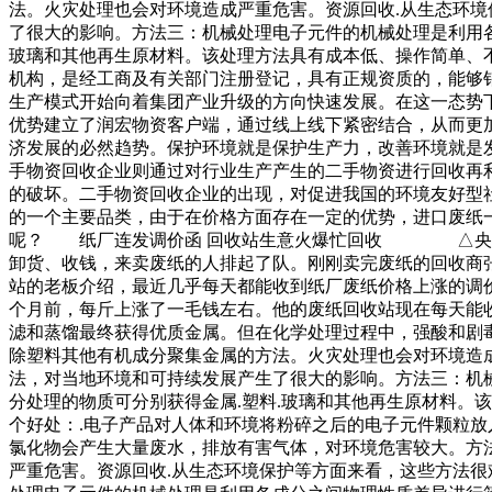
法。火灾处理也会对环境造成严重危害。资源回收.从生态环
了很大的影响。方法三：机械处理电子元件的机械处理是利用各
玻璃和其他再生原材料。该处理方法具有成本低、操作简单、
机构，是经工商及有关部门注册登记，具有正规资质的，能够
生产模式开始向着集团产业升级的方向快速发展。在这一态势
优势建立了润宏物资客户端，通过线上线下紧密结合，从而更
济发展的必然趋势。保护环境就是保护生产力，改善环境就是
手物资回收企业则通过对行业生产产生的二手物资进行回收再
的破坏。二手物资回收企业的出现，对促进我国的环境友好型
的一个主要品类，由于在价格方面存在一定的优势，进口废纸
呢？ 纸厂连发调价函 回收站生意火爆忙回收 △央视财
卸货、收钱，来卖废纸的人排起了队。刚刚卖完废纸的回收商
站的老板介绍，最近几乎每天都能收到纸厂废纸价格上涨的调
个月前，每斤上涨了一毛钱左右。他的废纸回收站现在每天能收
滤和蒸馏最终获得优质金属。但在化学处理过程中，强酸和剧毒
除塑料其他有机成分聚集金属的方法。火灾处理也会对环境造
法，对当地环境和可持续发展产生了很大的影响。方法三：机械
分处理的物质可分别获得金属.塑料.玻璃和其他再生原材料。
个好处：.电子产品对人体和环境将粉碎之后的电子元件颗粒放
氯化物会产生大量废水，排放有害气体，对环境危害较大。方法
严重危害。资源回收.从生态环境保护等方面来看，这些方法