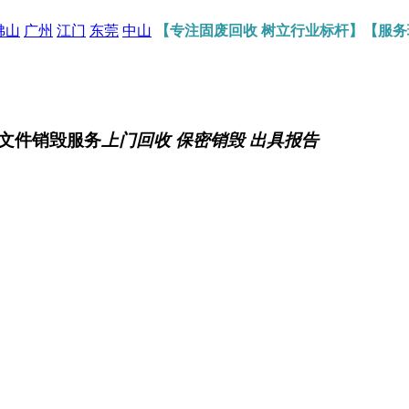
佛山
广州
江门
东莞
中山
【专注固废回收 树立行业标杆】【服
文件销毁服务
上门回收 保密销毁 出具报告