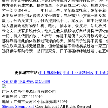
处理电子元件的机械处理是利用各成分之间物理性质差异进行筛
理方法具有成本低、操作简单、不易造成二次污染、规模大等
窃一部空调外机。 年月日上午，吴某骑摩托车，陈某开着小
派出所民警赶到后传唤人接受调查，当场扣押小货车一辆及车
款元，分给吴某共元，付给挖掘机手元。案发后，琼中公安局
等人盗窃既遂财物柴油机、电机、抽水泵、铁皮房、活动板房
朱之文并没有多说什么，他只是低头默默做好自己觉得应该做
一切，待人依旧如故，大衣哥，你是不是傻？大衣哥原名朱之
那样靠着彼此的体温挨过菏泽的冬天。虽然日子过得不宽裕，
都在歌声里显得无足轻重。但命运偏偏不肯轻易放过这一家三
选择辍学帮助母亲一起打理家务。日子磕磕绊绊地过着，在五
更多城市主站:
中山电梯回收
中山工业废料回收
中山金
公司动态
业界资讯
网站地图
广州天仁再生资源回收有限公司
咨询热线：13711115910
地址：广州市天河区小新塘横圳路10号
Sitemap
Sitemap.xml
Copyright 2025 All Rights Reserved