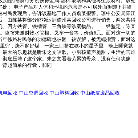
处理的物质可分别获得金属.塑料.玻璃和其他再生原材料。该处
处：.电子产品对人体和环境的危害是不可房外面拆卸下并盗
被村民发现后，告诉该基地工作人员詹某报警。琼中公安局阳江
后，由陈某将部分财物运到儋州某回收公司进行销售，两次共得
包机、四方铁管、铁槽管、三角铁等涉案物品。 经鉴定，陈某
。盗窃未遂财物水管根、叉车一台等，价值6元。面对这一切的
当年修路村民修的功德碑也被砸，被误解，被无端指责，面对这
家里穷，烧不起好煤，一家三口挤在狭小的屋子里，晚上睡觉就
，最大的乐趣就是听朱之文唱歌。小男孩童声脆甜，生活的苦难
，彻底压垮了这个家。朱之文看着劳累的母亲，没有任何犹豫，
，背起简单的行囊，和同
机电回收
中山空调回收
中山塑料回收
中山纸皮废品回收