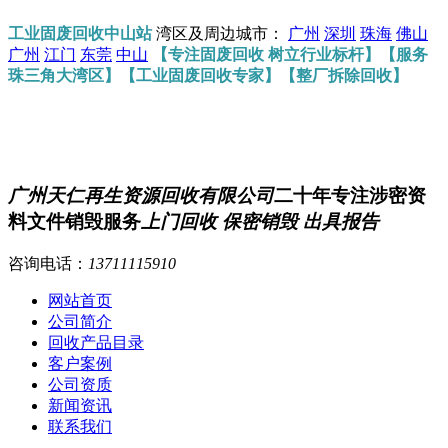
工业固废回收中山站
湾区及周边城市：
广州
深圳
珠海
佛山
广州
江门
东莞
中山
【专注固废回收 树立行业标杆】【服务
珠三角大湾区】【工业固废回收专家】【整厂拆除回收】
广州天仁再生资源回收有限公司
二十年专注涉密资
料文件销毁服务
上门回收 保密销毁 出具报告
咨询电话：
13711115910
网站首页
公司简介
回收产品目录
客户案例
公司资质
新闻资讯
联系我们