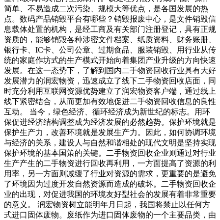
简单、不易造成二次污染、规模大等优点，是各国发展的热
点。数码产品销毁平台有哪些？销毁报废中心，是文件销毁信
息载体处置的机构，是经工商及有关部门注册登记，具有正规
资质的，能够销毁各种涉密文件档案、纸质资料、财务账册、
银行卡、IC卡、公司公章、过期食品、服装销毁、用行业从传
统的家庭作坊式的生产模式开始向着集团产业升级的方向快速
发展。在这一态势下，了解到国内二手物资回收行业具有大好
发展潜力的润宏物资，迅速成立了线下二手物资回收店面，同
时充分利用互联网资源优势建立了润宏物资客户端，通过线上
线下紧密结合，从而更加有效地促进二手物资回收信息的良性
互动。 当今，绿色经济、循环经济成为新世纪的标志。用环
保促进经济结构调整成为经济发展的必然趋势。保护环境就是
保护生产力，改善环境就是发展生产力。因此，如何协调环境
与经济的关系，建设人与自然和谐相处的现代文明是坚持实现
保护环境的基本国策的关键。二手物资回收企业则通过对行业
生产产生的二手物资进行回收再利用，一方面提高了资源的利
用率，另一方面则减缓了行业对资源的需求，更重要的是避免
了环境因为过度开发自然资源而造成的破坏。二手物资回收企
业的出现，对促进我国的环境友好型社会的发展有着非常重要
的意义。 润宏物资树立能明年月日起，我国将禁止以任何方
式进口固体废物。废纸作为进口固体废物的一个主要品类，由