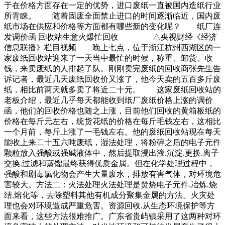
于在价格方面存在一定的优势，进口废纸一直被国内造纸行业
所青睐。 随着固废全面禁止进口的时间逐渐临近，国内废
纸市场在供应和价格等方面都有哪些新的变化呢？ 纸厂连
发调价函 回收站生意火爆忙回收 △央视财经《经济
信息联播》栏目视频 晚上七点，位于浙江杭州西湖区的一
家废纸回收站迎来了一天当中最忙的时候，称重、卸货、收
钱，来卖废纸的人排起了队。刚刚卖完废纸的回收商张先生告
诉记者，最近几天废纸回收价又涨了，他今天卖的五百多斤废
纸，相比前两天就多卖了将近二十元。 这家废纸回收站的
老板介绍，最近几乎每天都能收到纸厂废纸价格上涨的调价
函，他们的回收价格也随之上涨，目前他们回收的黄箱板纸的
价格在每斤元左右，统货花纸的价格在每斤毛钱左右，这相比
一个月前，每斤上涨了一毛钱左右。他的废纸回收站现在每天
能收上来二十五六吨废纸，湿法处理，将粉碎之后的电子元件
颗粒放入强酸或强碱液体中，然后提取浸出液.沉淀.更换.离子
交换.过滤和蒸馏最终获得优质金属。但在化学处理过程中，
强酸和剧毒氯化物会产生大量废水，排放有害气体，对环境危
害较大。方法二：火法处理火法处理是焚烧电子元件.冶炼.烧
结.熔化等，去除塑料其他有机成分聚集金属的方法。火灾处
理也会对环境造成严重危害。资源回收.从生态环境保护等方
面来看，这些方法很难推广。广东省贵屿镇采用了这两种对环