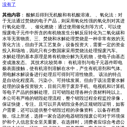
没有了
其他内容
： 酸解后得到无机酸和有机酸溶液。 、氧化法：对
于无法通过焚烧的电子产品，则采用氧化性强的氧化剂对其进
行氧化处理。 、催化燃烧：通过使用催化剂等方式，可以使
报废电子元件中所含的有机物发生分解反应转化为二氧化碳和
水等无害物质。三、焚烧和水解处理焚烧是一种非常有效的无
害化方法，但由于其工艺复杂，设备投资大，需要一定的资金
投入和场地，因此只有少数国家采用焚烧法处理报废汽车。
水解处理的基本原理是将有机物分解为无机物，使电子由基态
变成激发态。 其技术比较简单： 有机溶剂与电子元器件即电
极表面接触，使有机溶剂溶解在水中，产生有机溶剂和气体。
用电解水解设备进行处理后可得到可溶性物质。 该法的特点
是自动化程度高、污染小、可持续发展。但由于该法需要水解
处理的设备投资较大，目前只用于废弃手机、电视机和计算机
等电子产品的拆解处理。日可销毁处理各种介质材料吨以上。
本公司有严格的销毁处理流程，整个销毁过程全程监控录像，
保证快捷，专注。且可以开具销毁业务的正规销毁证明，如客
户需要，还可以提供整个销毁过程的录像资料，以备存档查
验。综上所述，选择一家合适的电器销毁报废公司对于环境保
护和个人信息安全至关重要。在选择时，消费者应综合考虑公