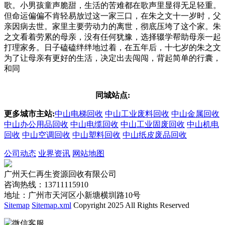
歌。小男孩童声脆甜，生活的苦难都在歌声里显得无足轻重。
但命运偏偏不肯轻易放过这一家三口，在朱之文十一岁时，父
亲因病去世。家里主要劳动力的离世，彻底压垮了这个家。朱
之文看着劳累的母亲，没有任何犹豫，选择辍学帮助母亲一起
打理家务。日子磕磕绊绊地过着，在五年后，十七岁的朱之文
为了让母亲有更好的生活，决定出去闯闯，背起简单的行囊，
和同
同城站点:
更多城市主站:
中山电梯回收
中山工业废料回收
中山金属回收
中山办公用品回收
中山电缆回收
中山工业固废回收
中山机电
回收
中山空调回收
中山塑料回收
中山纸皮废品回收
公司动态
业界资讯
网站地图
广州天仁再生资源回收有限公司
咨询热线：13711115910
地址：广州市天河区小新塘横圳路10号
Sitemap
Sitemap.xml
Copyright 2025 All Rights Reserved
微信客服