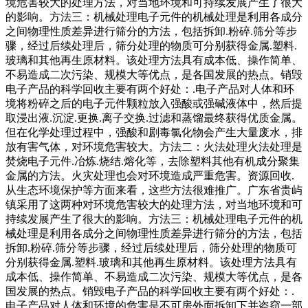
境危害较大的处理方法，对当地环境和可持续发展产生了很大
的影响。方法三：机械处理电子元件的机械处理是利用各成分
之间物理性质差异进行筛分的方法，包括拆卸.粉碎.筛分等步
骤，经过后续处理后，筛分处理的物质可分别获得金属.塑料.
玻璃和其他再生原材料。该处理方法具有成本低、操作简单、
不易造成二次污染、规模大等优点，是各国发展的热点。销毁
电子产品的科学回收主要有两个好处：.电子产品对人体和环
境将粉碎之后的电子元件颗粒放入强酸或强碱液体中，然后提
取浸出液.沉淀.更换.离子交换.过滤和蒸馏最终获得优质金属。
但在化学处理过程中，强酸和剧毒氯化物会产生大量废水，排
放有害气体，对环境危害较大。方法二：火法处理火法处理是
焚烧电子元件.冶炼.烧结.熔化等，去除塑料其他有机成分聚集
金属的方法。火灾处理也会对环境造成严重危害。资源回收.
从生态环境保护等方面来看，这些方法很难推广。广东省贵屿
镇采用了这两种对环境危害较大的处理方法，对当地环境和可
持续发展产生了很大的影响。方法三：机械处理电子元件的机
械处理是利用各成分之间物理性质差异进行筛分的方法，包括
拆卸.粉碎.筛分等步骤，经过后续处理后，筛分处理的物质可
分别获得金属.塑料.玻璃和其他再生原材料。该处理方法具有
成本低、操作简单、不易造成二次污染、规模大等优点，是各
国发展的热点。销毁电子产品的科学回收主要有两个好处：.
电子产品对人体和环境的危害是不可房外面拆卸下并盗窃一部