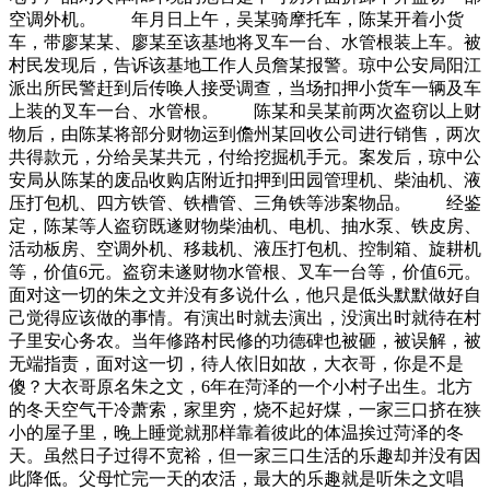
空调外机。 年月日上午，吴某骑摩托车，陈某开着小货
车，带廖某某、廖某至该基地将叉车一台、水管根装上车。被
村民发现后，告诉该基地工作人员詹某报警。琼中公安局阳江
派出所民警赶到后传唤人接受调查，当场扣押小货车一辆及车
上装的叉车一台、水管根。 陈某和吴某前两次盗窃以上财
物后，由陈某将部分财物运到儋州某回收公司进行销售，两次
共得款元，分给吴某共元，付给挖掘机手元。案发后，琼中公
安局从陈某的废品收购店附近扣押到田园管理机、柴油机、液
压打包机、四方铁管、铁槽管、三角铁等涉案物品。 经鉴
定，陈某等人盗窃既遂财物柴油机、电机、抽水泵、铁皮房、
活动板房、空调外机、移栽机、液压打包机、控制箱、旋耕机
等，价值6元。盗窃未遂财物水管根、叉车一台等，价值6元。
面对这一切的朱之文并没有多说什么，他只是低头默默做好自
己觉得应该做的事情。有演出时就去演出，没演出时就待在村
子里安心务农。当年修路村民修的功德碑也被砸，被误解，被
无端指责，面对这一切，待人依旧如故，大衣哥，你是不是
傻？大衣哥原名朱之文，6年在菏泽的一个小村子出生。北方
的冬天空气干冷萧索，家里穷，烧不起好煤，一家三口挤在狭
小的屋子里，晚上睡觉就那样靠着彼此的体温挨过菏泽的冬
天。虽然日子过得不宽裕，但一家三口生活的乐趣却并没有因
此降低。父母忙完一天的农活，最大的乐趣就是听朱之文唱