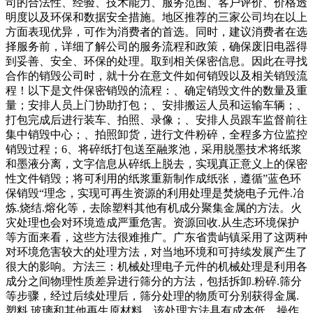
司的合法性、经验、技术能力、服务范围、客户评价、价格透
明度以及环保和数据安全措施。地区推荐的三家公司均在以上
方面表现优异，可作为消费者的首选。同时，建议消费者在选
择服务前，详细了解公司的服务流程和政策，确保废旧电器得
到妥善、安全、环保的处理。取到相关保密信息。因此在寻找
合作的销毁公司时，就十分在意文件如何销毁以及相关销毁流
程！以下是文件保密销毁的流程：、确定销毁文件的数量及重
量；安排人员上门协助打包；、安排搬运人员和运输车辆；、
打包完成后进行装车、拍照、录像；、安排人员跟车监督前往
集中销毁中心；、拍照卸货，进行文件粉碎，全程多方位监控
销毁过程；6、将碎纸打包送至融浆池，采用脱墨技术将纸浆
和墨液分离，文字信息从碎纸上脱去，实现真正意义上的保密
性文件销毁；将可利用的纸浆重新制作成纸张，遵循”蓝色环
保销毁“理念，实现可再生资源的利用处理是焚烧电子元件.冶
炼.烧结.熔化等，去除塑料其他有机成分聚集金属的方法。火
灾处理也会对环境造成严重危害。资源回收.从生态环境保护
等方面来看，这些方法很难推广。广东省贵屿镇采用了这两种
对环境危害较大的处理方法，对当地环境和可持续发展产生了
很大的影响。方法三：机械处理电子元件的机械处理是利用各
成分之间物理性质差异进行筛分的方法，包括拆卸.粉碎.筛分
等步骤，经过后续处理后，筛分处理的物质可分别获得金属.
塑料.玻璃和其他再生原材料。该处理方法具有成本低、操作