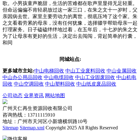
歌。小男孩童声脆甜，生活的苦难都在歌声里显得无足轻重。
但命运偏偏不肯轻易放过这一家三口，在朱之文十一岁时，父
亲因病去世。家里主要劳动力的离世，彻底压垮了这个家。朱
之文看着劳累的母亲，没有任何犹豫，选择辍学帮助母亲一起
打理家务。日子磕磕绊绊地过着，在五年后，十七岁的朱之文
为了让母亲有更好的生活，决定出去闯闯，背起简单的行囊，
和同
同城站点:
更多城市主站:
中山电梯回收
中山工业废料回收
中山金属回收
中山办公用品回收
中山电缆回收
中山工业固废回收
中山机电
回收
中山空调回收
中山塑料回收
中山纸皮废品回收
公司动态
业界资讯
网站地图
广州天仁再生资源回收有限公司
咨询热线：13711115910
地址：广州市天河区小新塘横圳路10号
Sitemap
Sitemap.xml
Copyright 2025 All Rights Reserved
微信客服