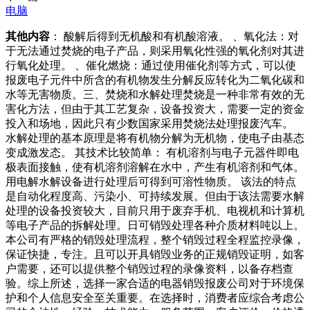
电脑
其他内容
： 酸解后得到无机酸和有机酸溶液。 、氧化法：对
于无法通过焚烧的电子产品，则采用氧化性强的氧化剂对其进
行氧化处理。 、催化燃烧：通过使用催化剂等方式，可以使
报废电子元件中所含的有机物发生分解反应转化为二氧化碳和
水等无害物质。三、焚烧和水解处理焚烧是一种非常有效的无
害化方法，但由于其工艺复杂，设备投资大，需要一定的资金
投入和场地，因此只有少数国家采用焚烧法处理报废汽车。
水解处理的基本原理是将有机物分解为无机物，使电子由基态
变成激发态。 其技术比较简单： 有机溶剂与电子元器件即电
极表面接触，使有机溶剂溶解在水中，产生有机溶剂和气体。
用电解水解设备进行处理后可得到可溶性物质。 该法的特点
是自动化程度高、污染小、可持续发展。但由于该法需要水解
处理的设备投资较大，目前只用于废弃手机、电视机和计算机
等电子产品的拆解处理。日可销毁处理各种介质材料吨以上。
本公司有严格的销毁处理流程，整个销毁过程全程监控录像，
保证快捷，专注。且可以开具销毁业务的正规销毁证明，如客
户需要，还可以提供整个销毁过程的录像资料，以备存档查
验。综上所述，选择一家合适的电器销毁报废公司对于环境保
护和个人信息安全至关重要。在选择时，消费者应综合考虑公