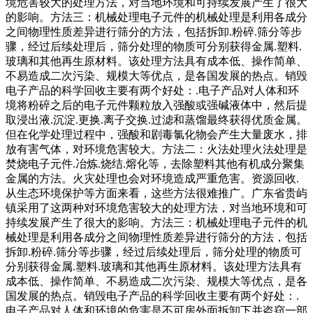
境危害较大的处理方法，对当地环境和可持续发展产生了很大
的影响。方法三：机械处理电子元件的机械处理是利用各成分
之间物理性质差异进行筛分的方法，包括拆卸.粉碎.筛分等步
骤，经过后续处理后，筛分处理的物质可分别获得金属.塑料.
玻璃和其他再生原材料。该处理方法具有成本低、操作简单、
不易造成二次污染、规模大等优点，是各国发展的热点。销毁
电子产品的科学回收主要有两个好处：.电子产品对人体和环
境将粉碎之后的电子元件颗粒放入强酸或强碱液体中，然后提
取浸出液.沉淀.更换.离子交换.过滤和蒸馏最终获得优质金属。
但在化学处理过程中，强酸和剧毒氯化物会产生大量废水，排
放有害气体，对环境危害较大。方法二：火法处理火法处理是
焚烧电子元件.冶炼.烧结.熔化等，去除塑料其他有机成分聚集
金属的方法。火灾处理也会对环境造成严重危害。资源回收.
从生态环境保护等方面来看，这些方法很难推广。广东省贵屿
镇采用了这两种对环境危害较大的处理方法，对当地环境和可
持续发展产生了很大的影响。方法三：机械处理电子元件的机
械处理是利用各成分之间物理性质差异进行筛分的方法，包括
拆卸.粉碎.筛分等步骤，经过后续处理后，筛分处理的物质可
分别获得金属.塑料.玻璃和其他再生原材料。该处理方法具有
成本低、操作简单、不易造成二次污染、规模大等优点，是各
国发展的热点。销毁电子产品的科学回收主要有两个好处：.
电子产品对人体和环境的危害是不可房外面拆卸下并盗窃一部