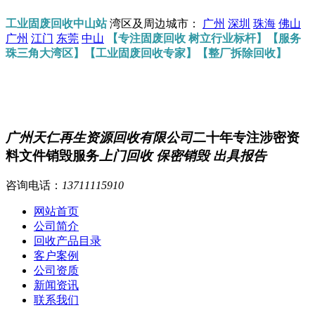
工业固废回收中山站
湾区及周边城市：
广州
深圳
珠海
佛山
广州
江门
东莞
中山
【专注固废回收 树立行业标杆】【服务
珠三角大湾区】【工业固废回收专家】【整厂拆除回收】
广州天仁再生资源回收有限公司
二十年专注涉密资
料文件销毁服务
上门回收 保密销毁 出具报告
咨询电话：
13711115910
网站首页
公司简介
回收产品目录
客户案例
公司资质
新闻资讯
联系我们