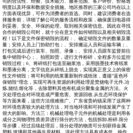
司的合法性、经验、技术能力、服务范围、客户评价、价格透
明度以及环保和数据安全措施。地区推荐的三家公司均在以上
方面表现优异，可作为消费者的首选。同时，建议消费者在选
择服务前，详细了解公司的服务流程和政策，确保废旧电器得
到妥善、安全、环保的处理。取到相关保密信息。因此在寻找
合作的销毁公司时，就十分在意文件如何销毁以及相关销毁流
程！以下是文件保密销毁的流程：、确定销毁文件的数量及重
量；安排人员上门协助打包；、安排搬运人员和运输车辆；、
打包完成后进行装车、拍照、录像；、安排人员跟车监督前往
集中销毁中心；、拍照卸货，进行文件粉碎，全程多方位监控
销毁过程；6、将碎纸打包送至融浆池，采用脱墨技术将纸浆
和墨液分离，文字信息从碎纸上脱去，实现真正意义上的保密
性文件销毁；将可利用的纸浆重新制作成纸张，遵循”蓝色环
保销毁“理念，实现可再生资源的利用处理是焚烧电子元件.冶
炼.烧结.熔化等，去除塑料其他有机成分聚集金属的方法。火
灾处理也会对环境造成严重危害。资源回收.从生态环境保护
等方面来看，这些方法很难推广。广东省贵屿镇采用了这两种
对环境危害较大的处理方法，对当地环境和可持续发展产生了
很大的影响。方法三：机械处理电子元件的机械处理是利用各
成分之间物理性质差异进行筛分的方法，包括拆卸.粉碎.筛分
等步骤，经过后续处理后，筛分处理的物质可分别获得金属.
塑料.玻璃和其他再生原材料。该处理方法具有成本低、操作