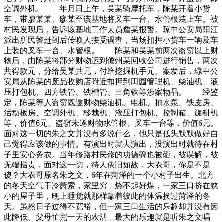
空调外机。 年月日上午，吴某骑摩托车，陈某开着小货
车，带廖某某、廖某至该基地将叉车一台、水管根装上车。被
村民发现后，告诉该基地工作人员詹某报警。琼中公安局阳江
派出所民警赶到后传唤人接受调查，当场扣押小货车一辆及车
上装的叉车一台、水管根。 陈某和吴某前两次盗窃以上财
物后，由陈某将部分财物运到儋州某回收公司进行销售，两次
共得款元，分给吴某共元，付给挖掘机手元。案发后，琼中公
安局从陈某的废品收购店附近扣押到田园管理机、柴油机、液
压打包机、四方铁管、铁槽管、三角铁等涉案物品。 经鉴
定，陈某等人盗窃既遂财物柴油机、电机、抽水泵、铁皮房、
活动板房、空调外机、移栽机、液压打包机、控制箱、旋耕机
等，价值6元。盗窃未遂财物水管根、叉车一台等，价值6元。
面对这一切的朱之文并没有多说什么，他只是低头默默做好自
己觉得应该做的事情。有演出时就去演出，没演出时就待在村
子里安心务农。当年修路村民修的功德碑也被砸，被误解，被
无端指责，面对这一切，待人依旧如故，大衣哥，你是不是
傻？大衣哥原名朱之文，6年在菏泽的一个小村子出生。北方
的冬天空气干冷萧索，家里穷，烧不起好煤，一家三口挤在狭
小的屋子里，晚上睡觉就那样靠着彼此的体温挨过菏泽的冬
天。虽然日子过得不宽裕，但一家三口生活的乐趣却并没有因
此降低。父母忙完一天的农活，最大的乐趣就是听朱之文唱