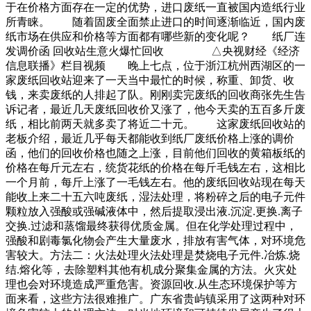
于在价格方面存在一定的优势，进口废纸一直被国内造纸行业
所青睐。 随着固废全面禁止进口的时间逐渐临近，国内废
纸市场在供应和价格等方面都有哪些新的变化呢？ 纸厂连
发调价函 回收站生意火爆忙回收 △央视财经《经济
信息联播》栏目视频 晚上七点，位于浙江杭州西湖区的一
家废纸回收站迎来了一天当中最忙的时候，称重、卸货、收
钱，来卖废纸的人排起了队。刚刚卖完废纸的回收商张先生告
诉记者，最近几天废纸回收价又涨了，他今天卖的五百多斤废
纸，相比前两天就多卖了将近二十元。 这家废纸回收站的
老板介绍，最近几乎每天都能收到纸厂废纸价格上涨的调价
函，他们的回收价格也随之上涨，目前他们回收的黄箱板纸的
价格在每斤元左右，统货花纸的价格在每斤毛钱左右，这相比
一个月前，每斤上涨了一毛钱左右。他的废纸回收站现在每天
能收上来二十五六吨废纸，湿法处理，将粉碎之后的电子元件
颗粒放入强酸或强碱液体中，然后提取浸出液.沉淀.更换.离子
交换.过滤和蒸馏最终获得优质金属。但在化学处理过程中，
强酸和剧毒氯化物会产生大量废水，排放有害气体，对环境危
害较大。方法二：火法处理火法处理是焚烧电子元件.冶炼.烧
结.熔化等，去除塑料其他有机成分聚集金属的方法。火灾处
理也会对环境造成严重危害。资源回收.从生态环境保护等方
面来看，这些方法很难推广。广东省贵屿镇采用了这两种对环