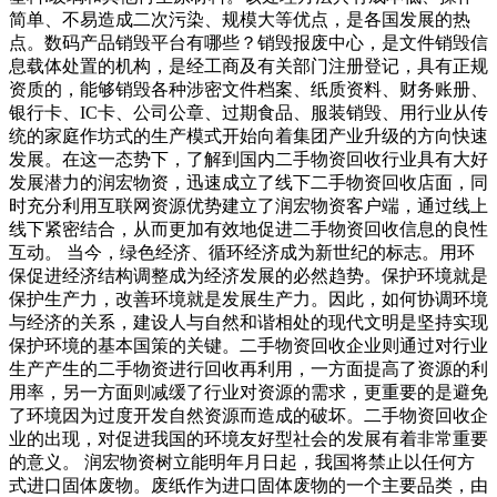
简单、不易造成二次污染、规模大等优点，是各国发展的热
点。数码产品销毁平台有哪些？销毁报废中心，是文件销毁信
息载体处置的机构，是经工商及有关部门注册登记，具有正规
资质的，能够销毁各种涉密文件档案、纸质资料、财务账册、
银行卡、IC卡、公司公章、过期食品、服装销毁、用行业从传
统的家庭作坊式的生产模式开始向着集团产业升级的方向快速
发展。在这一态势下，了解到国内二手物资回收行业具有大好
发展潜力的润宏物资，迅速成立了线下二手物资回收店面，同
时充分利用互联网资源优势建立了润宏物资客户端，通过线上
线下紧密结合，从而更加有效地促进二手物资回收信息的良性
互动。 当今，绿色经济、循环经济成为新世纪的标志。用环
保促进经济结构调整成为经济发展的必然趋势。保护环境就是
保护生产力，改善环境就是发展生产力。因此，如何协调环境
与经济的关系，建设人与自然和谐相处的现代文明是坚持实现
保护环境的基本国策的关键。二手物资回收企业则通过对行业
生产产生的二手物资进行回收再利用，一方面提高了资源的利
用率，另一方面则减缓了行业对资源的需求，更重要的是避免
了环境因为过度开发自然资源而造成的破坏。二手物资回收企
业的出现，对促进我国的环境友好型社会的发展有着非常重要
的意义。 润宏物资树立能明年月日起，我国将禁止以任何方
式进口固体废物。废纸作为进口固体废物的一个主要品类，由